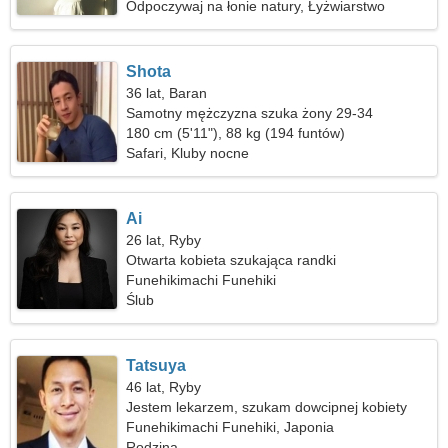
Odpoczywaj na łonie natury, Łyżwiarstwo
Shota
36 lat, Baran
Samotny mężczyzna szuka żony 29-34
180 cm (5'11"), 88 kg (194 funtów)
Safari, Kluby nocne
Ai
26 lat, Ryby
Otwarta kobieta szukająca randki
Funehikimachi Funehiki
Ślub
Tatsuya
46 lat, Ryby
Jestem lekarzem, szukam dowcipnej kobiety
Funehikimachi Funehiki, Japonia
Rodzina