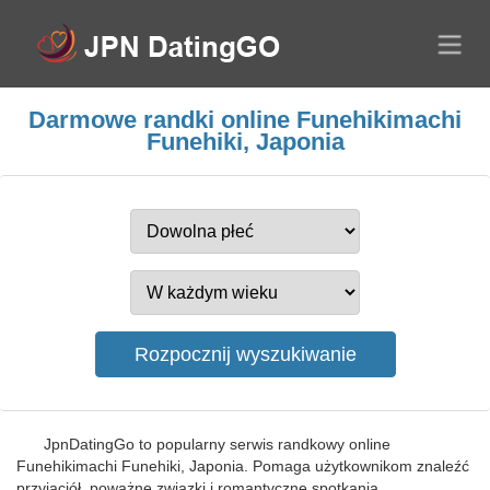
Darmowe randki online Funehikimachi
Funehiki, Japonia
JpnDatingGo to popularny serwis randkowy online
Funehikimachi Funehiki, Japonia. Pomaga użytkownikom znaleźć
przyjaciół, poważne związki i romantyczne spotkania.