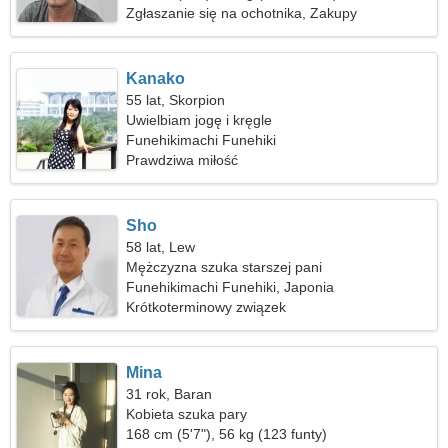
Zgłaszanie się na ochotnika, Zakupy
Kanako
55 lat, Skorpion
Uwielbiam jogę i kręgle
Funehikimachi Funehiki
Prawdziwa miłość
Sho
58 lat, Lew
Mężczyzna szuka starszej pani
Funehikimachi Funehiki, Japonia
Krótkoterminowy związek
Mina
31 rok, Baran
Kobieta szuka pary
168 cm (5'7"), 56 kg (123 funty)