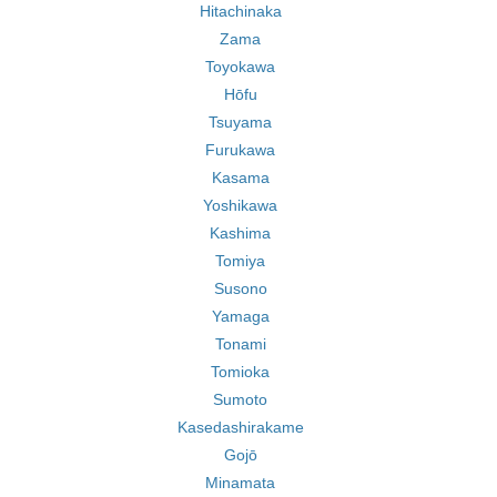
Hitachinaka
Zama
Toyokawa
Hōfu
Tsuyama
Furukawa
Kasama
Yoshikawa
Kashima
Tomiya
Susono
Yamaga
Tonami
Tomioka
Sumoto
Kasedashirakame
Gojō
Minamata