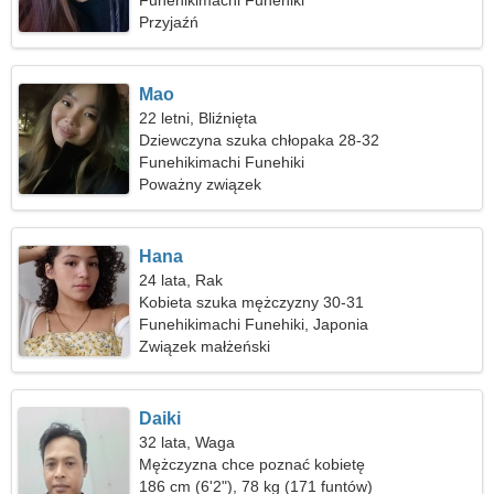
kempingu
Funehikimachi Funehiki
Przyjaźń
Mao
22 letni, Bliźnięta
Dziewczyna szuka chłopaka 28-32
Funehikimachi Funehiki
Poważny związek
Hana
24 lata, Rak
Kobieta szuka mężczyzny 30-31
Funehikimachi Funehiki, Japonia
Związek małżeński
Daiki
32 lata, Waga
Mężczyzna chce poznać kobietę
186 cm (6'2"), 78 kg (171 funtów)