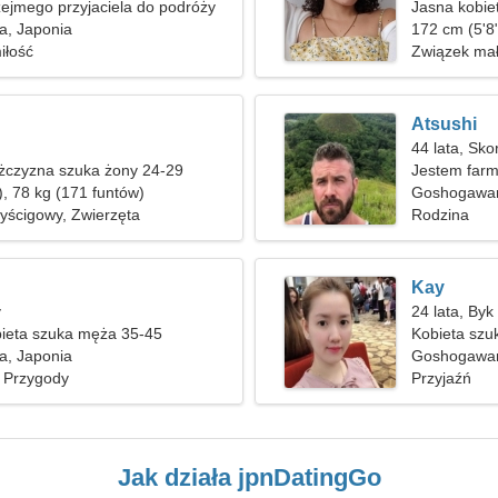
ejmego przyjaciela do podróży
Jasna kobie
, Japonia
172 cm (5'8"
iłość
Związek mał
Atsushi
44 lata, Sko
czyzna szuka żony 24-29
Jestem farm
), 78 kg (171 funtów)
emocjonalne
Goshogawa
ścigowy, Zwierzęta
Rodzina
Kay
y
24 lata, Byk
ieta szuka męża 35-45
Kobieta szu
, Japonia
Goshogawar
 Przygody
Przyjaźń
Jak działa jpnDatingGo