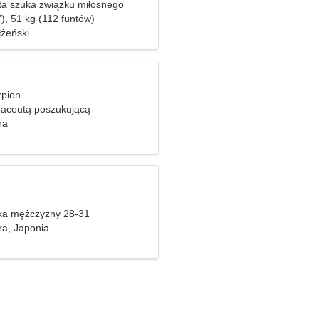
ta szuka związku miłosnego
), 51 kg (112 funtów)
żeński
rpion
aceutą poszukującą
j kobiety
ra
ka mężczyzny 28-31
a, Japonia