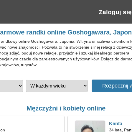
Zaloguj się
armowe randki online Goshogawara, Japon
randkowy online Goshogawara, Japonia. Witryna umożliwia członkom k
ać nowe znajomości. Pozwala to na stworzenie silnej relacji z dziewcz
cą zdjęć, buduj nowe relacje, przyjaźnie i szukaj idealnego partnera.
a specjalnym czacie dla zarejestrowanych użytkowników. Dołącz do da
rajowców, turystów.
Mężczyźni i kobiety online
Kenta
ion
34 lata, Pa