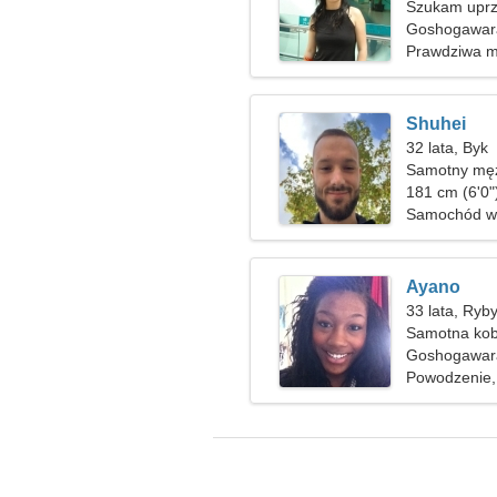
Szukam uprz
Goshogawara
Prawdziwa m
Shuhei
32 lata, Byk
Samotny męż
181 cm (6'0"
Samochód wy
Ayano
33 lata, Ryb
Samotna kob
Goshogawara
Powodzenie,