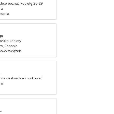
hce poznać kobietę 25-29
ra
onomia
ga
zuka kobiety
a, Japonia
nowy związek
a
ć na deskorolce i nurkować
ra
a