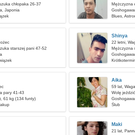
szuka chłopaka 26-37
Mężczyzna c
, Japonia
Goshogawa
ązek
Blues, Astr
Shinya
rożec
22 letni, Wa
uka starszej pani 47-52
Mężczyzna s
a
Goshogawar
wiązek
Krótkotermi
Aika
lec
59 lat, Wag
a pary 41-43
Wolę jeździ
, 61 kg (134 funty)
Goshogawa
Zakup
Ślub
Maki
21 lat, Pann