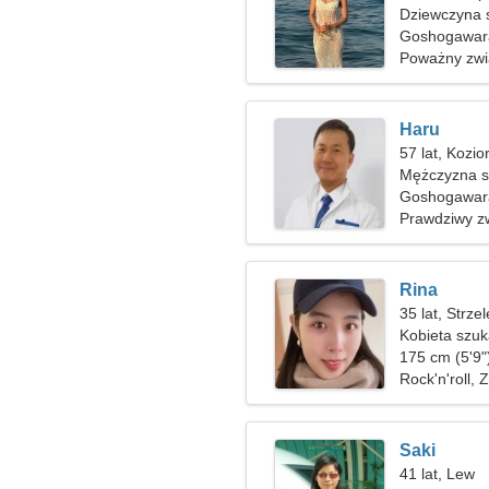
Dziewczyna 
Goshogawara
Poważny zwi
Haru
57 lat, Kozio
Mężczyzna sz
Goshogawar
Prawdziwy z
Rina
35 lat, Strze
Kobieta szuk
175 cm (5'9")
Rock'n'roll, 
Saki
41 lat, Lew