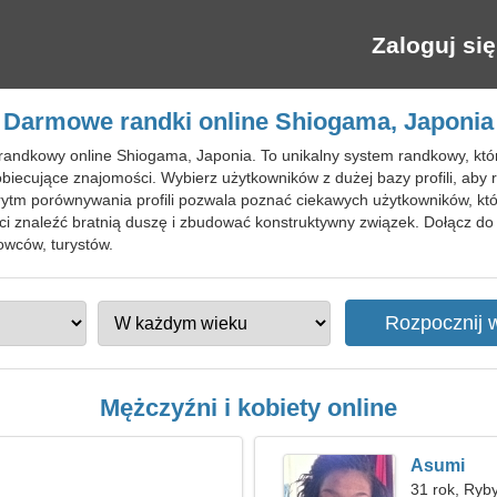
Zaloguj się
Darmowe randki online Shiogama, Japonia
randkowy online Shiogama, Japonia. To unikalny system randkowy, któ
biecujące znajomości. Wybierz użytkowników z dużej bazy profili, aby 
orytm porównywania profili pozwala poznać ciekawych użytkowników, któ
 ci znaleźć bratnią duszę i zbudować konstruktywny związek. Dołącz
wców, turystów.
Mężczyźni i kobiety online
Asumi
31 rok, Ryb