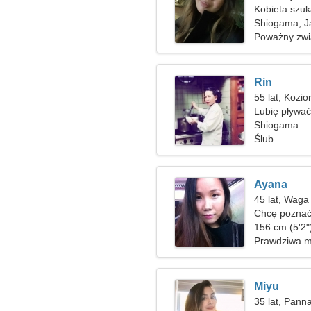
Kobieta szu
Shiogama, J
Poważny zwi
Rin
55 lat, Kozio
Lubię pływać
Shiogama
Ślub
Ayana
45 lat, Waga
Chcę poznać 
156 cm (5'2"
Prawdziwa m
Miyu
35 lat, Pann