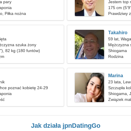
a pary
Jestem top 
aponia
kobiety
175 cm (5'9"
o, Piłka nożna
Prawdziwy 
Takahiro
ięta
59 lat, Wag
czyzna szuka żony
Mężczyzna s
"), 82 kg (180 funtów)
Shiogama
izm
Rodzina
Marina
nik
23 lata, Lew
hce poznać kobietę 24-29
Szczupła ko
aponia
Shiogama, 
ość
Związek mał
Jak działa jpnDatingGo