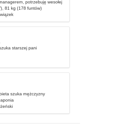
managerem, potrzebuję wesołej
), 81 kg (178 funtów)
związek
a
zuka starszej pani
bieta szuka mężczyzny
Japonia
żeński