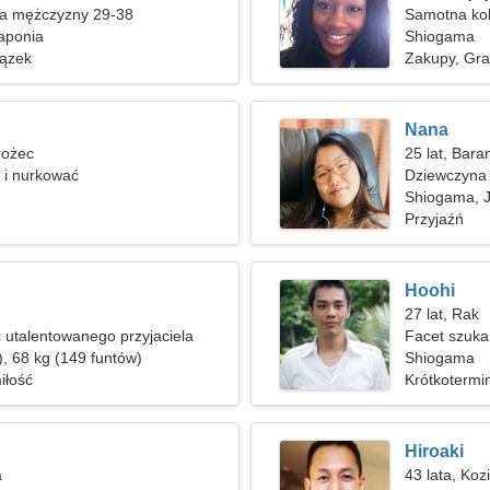
ka mężczyzny 29-38
Samotna ko
aponia
Shiogama
ązek
Zakupy, Graff
Nana
rożec
25 lat, Bara
 i nurkować
Dziewczyna 
Shiogama, 
Przyjaźń
Hoohi
27 lat, Rak
utalentowanego przyjaciela
Facet szuka
), 68 kg (149 funtów)
Shiogama
iłość
Krótkotermi
Hiroaki
a
43 lata, Koz