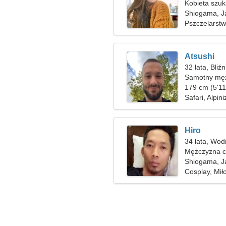
Kobieta szuk
Shiogama, J
Pszczelarstw
Atsushi
32 lata, Bliźn
Samotny męż
179 cm (5'11
Safari, Alpin
Hiro
34 lata, Wod
Mężczyzna c
Shiogama, J
Cosplay, Mił