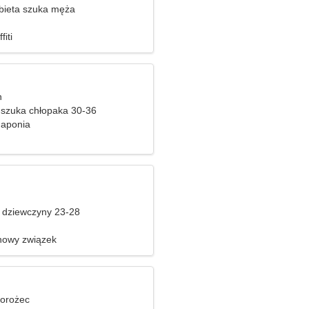
bieta szuka męża
iti
n
szuka chłopaka 30-36
Japonia
 dziewczyny 23-28
nowy związek
iorożec