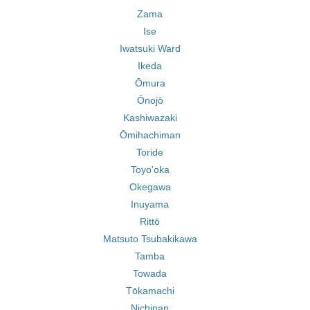
Zama
Ise
Iwatsuki Ward
Ikeda
Ōmura
Ōnojō
Kashiwazaki
Ōmihachiman
Toride
Toyo'oka
Okegawa
Inuyama
Rittō
Matsuto Tsubakikawa
Tamba
Towada
Tōkamachi
Nichinan