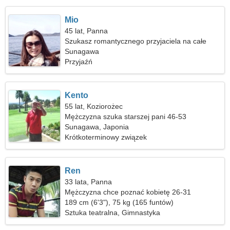
Mio
45 lat, Panna
Szukasz romantycznego przyjaciela na całe
życie
Sunagawa
Przyjaźń
Kento
55 lat, Koziorożec
Mężczyzna szuka starszej pani 46-53
Sunagawa, Japonia
Krótkoterminowy związek
Ren
33 lata, Panna
Mężczyzna chce poznać kobietę 26-31
189 cm (6'3"), 75 kg (165 funtów)
Sztuka teatralna, Gimnastyka