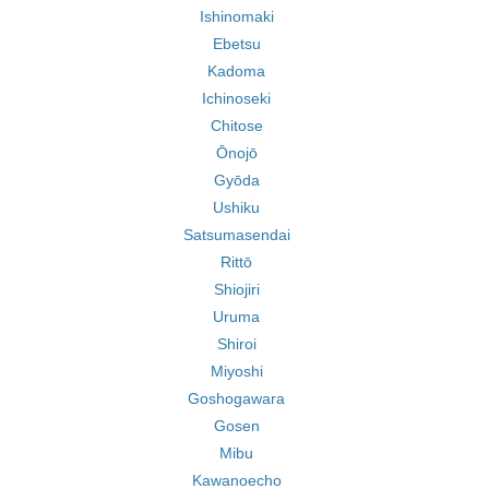
Ishinomaki
Ebetsu
Kadoma
Ichinoseki
Chitose
Ōnojō
Gyōda
Ushiku
Satsumasendai
Rittō
Shiojiri
Uruma
Shiroi
Miyoshi
Goshogawara
Gosen
Mibu
Kawanoecho