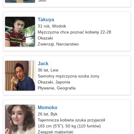
Ślub
Takuya
31 rok, Wodnik
Mężczyzna chce poznać kobietę 22-28
Okazaki
Zwierząt, Narciarstwo
Jack
36 lat, Lew
Samotny mężczyzna szuka żony
Okazaki, Japonia
Pływanie, Geografia
Momoko
26 lat, Byk
Tajemnicza kobieta szuka przyjaciół
165 cm (5'5"), 50 kg (110 funtów)
Związek małżeński